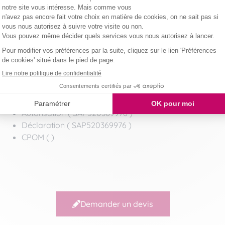
Sandrine DUCAY
- Assistante d'agence
06 74 93 16 94
cornil@domaliance.fr
Prestataire
Autorisation ( SAP520369976 )
Déclaration ( SAP520369976 )
CPOM ( )
Demander un devis