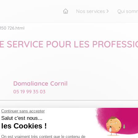
Nos services
Qui som
Accueil
150 726.html
E SERVICE POUR LES PROFESSI
Domaliance Cornil
05 19 99 35 03
Nathalie LAMARQUE
06 74 94 70 39
resp-cornil@domaliance.fr