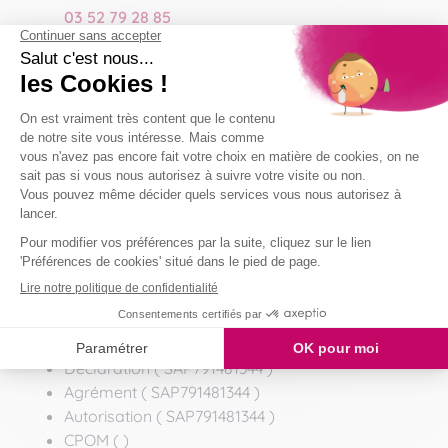
03 52 79 28 85
RESPONSABLE D'AGENCE
Anthony DA PONT
07 48 79 23 61
resp-lecreusot@domaliance.fr
MODE D'INTERVENTION :
Prestataire
AGRÉMENTS :
Déclaration ( SAP791481344 )
Agrément ( SAP791481344 )
Autorisation ( SAP791481344 )
CPOM ( )