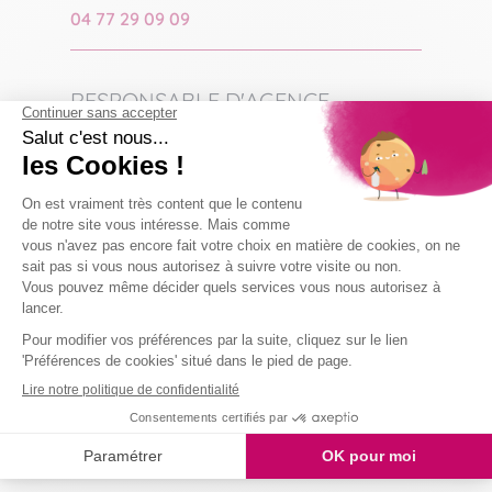
04 77 29 09 09
RESPONSABLE D'AGENCE
Lydia STEFANI
07 48 79 18 79
resp-stchamond@domaliance.fr
COLLABORATEUR(S) :
Laëtitia VETTORETTI
- Assistante
d'agence
07 48 79 16 13
saintchamond@domaliance.fr
MODE D'INTERVENTION :
Prestataire