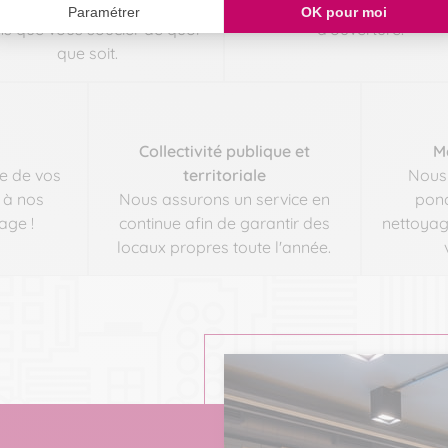
binet médical et l'entretenir
s'adapter à vos contraint
s que vous soucier de quoi
d'ouverture.
que soit.
Collectivité publique et
M
e de vos
territoriale
Nous 
à nos
Nous assurons un service en
ponc
age !
continue afin de garantir des
nettoyag
locaux propres toute l'année.