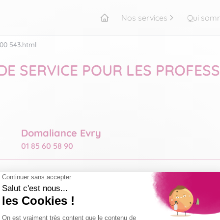
Nos services
Qui som
Accueil
00 543.html
DE SERVICE POUR LES PROFESS
Domaliance Evry
01 85 60 58 90
Oriana BROUDEUR
07 57 76 18 71
resp-evry@domaliance.fr