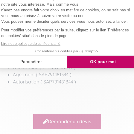
Omeima HAJJAJI
- Assistante d'agence
07 45 86 01 37
evry@domaliance.fr
Prestataire
Déclaration ( SAP791481344 )
Agrément ( SAP791481344 )
Autorisation ( SAP791481344 )
Demander un devis