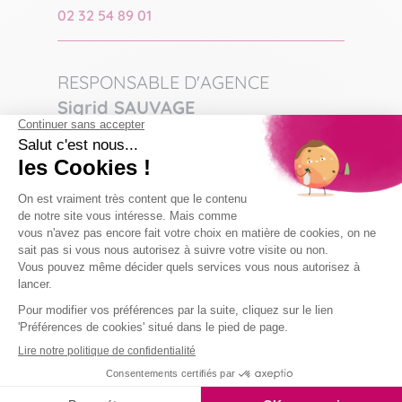
02 32 54 89 01
RESPONSABLE D'AGENCE
Sigrid SAUVAGE
07 71 91 92 61
resp-vernon@domaliance.fr
COLLABORATEUR(S) :
Laura VALERE
- Responsable de secteur
06 02 57 88 96
vernon@domaliance.fr
Caroline MAUPAS
- Assistante d'agence
vernon3@domaliance.fr
Axelle D'HOOGHE
- Assistante d'agence
vernon2@domaliance.fr