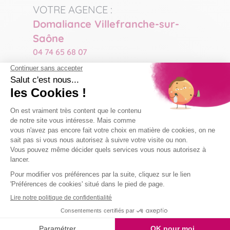
VOTRE AGENCE :
Domaliance Villefranche-sur-
Saône
04 74 65 68 07
GÉRANT
Luc SEGUIN
06 69 46 19 40
lseguin@domaliance.fr
COLLABORATEUR(S) :
Chrystelle JOUVE
- Responsable d'Agence
06 81 63 11 05
resp-villefranche@domaliance.fr
Marjorie PARAT ISHII
- Assistante
villefranche@domaliance.fr